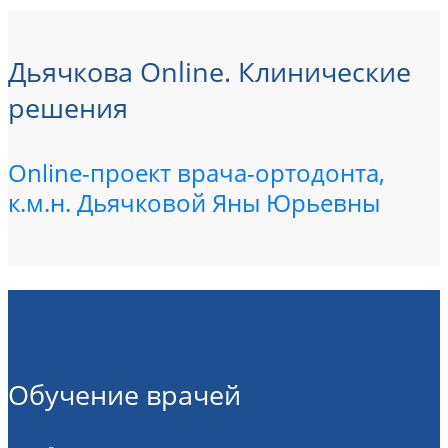
Дьячкова Online. Клинические
решения
Online-проект врача-ортодонта,
к.м.н. Дьячковой Яны Юрьевны
Обучение врачей