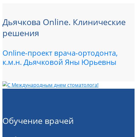
Дьячкова Online. Клинические
решения
Online-проект врача-ортодонта,
к.м.н. Дьячковой Яны Юрьевны
Обучение врачей