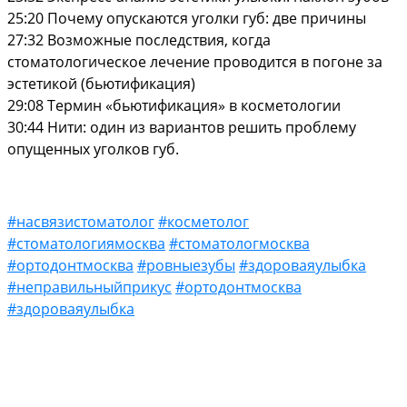
25:20 Почему опускаются уголки губ: две причины
27:32 Возможные последствия, когда
стоматологическое лечение проводится в погоне за
эстетикой (бьютификация)
29:08 Термин «бьютификация» в косметологии
30:44 Нити: один из вариантов решить проблему
опущенных уголков губ.
#насвязистоматолог
#косметолог
#стоматологиямосква
#стоматологмосква
#ортодонтмосква
#ровныезубы
#здороваяулыбка
#неправильныйприкус
#ортодонтмосква
#здороваяулыбка