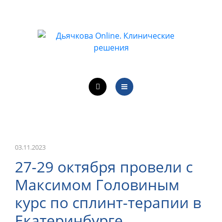
ОБУЧЕНИЕ ВРАЧЕЙ
ЛЕЧЕБНАЯ ДЕЯТЕЛЬНОСТЬ
ОНЛАЙН-КУРСЫ
КОНТАКТЫ
О ПРОЕКТЕ
НОВОСТИ
ОБУЧЕНИЕ ВРАЧЕЙ
03.11.2023
27-29 октября провели с
ЛЕЧЕБНАЯ ДЕЯТЕЛЬНОСТЬ
Максимом Головиным
ОНЛАЙН-КУРСЫ
курс по сплинт-терапии в
Екатеринбурге
КОНТАКТЫ