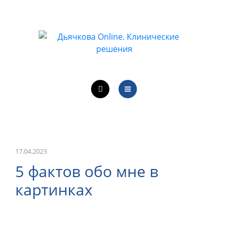
ОБУЧЕНИЕ ВРАЧЕЙ
ЛЕЧЕБНАЯ ДЕЯТЕЛЬНОСТЬ
ОНЛАЙН-КУРСЫ
КОНТАКТЫ
О ПРОЕКТЕ
НОВОСТИ
ОБУЧЕНИЕ ВРАЧЕЙ
17.04.2023
5 фактов обо мне в
ЛЕЧЕБНАЯ ДЕЯТЕЛЬНОСТЬ
картинках
ОНЛАЙН-КУРСЫ
КОНТАКТЫ