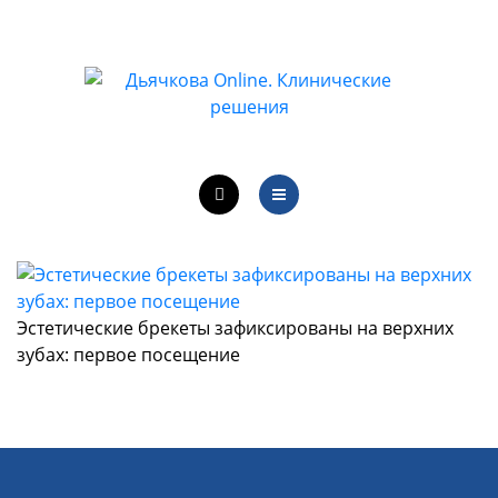
ОБУЧЕНИЕ ВРАЧЕЙ
ЛЕЧЕБНАЯ ДЕЯТЕЛЬНОСТЬ
ОНЛАЙН-КУРСЫ
КОНТАКТЫ
О ПРОЕКТЕ
НОВОСТИ
Эстетические брекеты зафиксированы на верхних
ОБУЧЕНИЕ ВРАЧЕЙ
зубах: первое посещение
ЛЕЧЕБНАЯ ДЕЯТЕЛЬНОСТЬ
ОНЛАЙН-КУРСЫ
КОНТАКТЫ