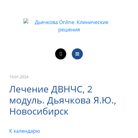
ОБУЧЕНИЕ ВРАЧЕЙ
ЛЕЧЕБНАЯ ДЕЯТЕЛЬНОСТЬ
ОНЛАЙН-КУРСЫ
КОНТАКТЫ
О ПРОЕКТЕ
НОВОСТИ
19.01.2024
Лечение ДВНЧС, 2
ОБУЧЕНИЕ ВРАЧЕЙ
модуль. Дьячкова Я.Ю.,
ЛЕЧЕБНАЯ ДЕЯТЕЛЬНОСТЬ
Новосибирск
ОНЛАЙН-КУРСЫ
К календарю
КОНТАКТЫ