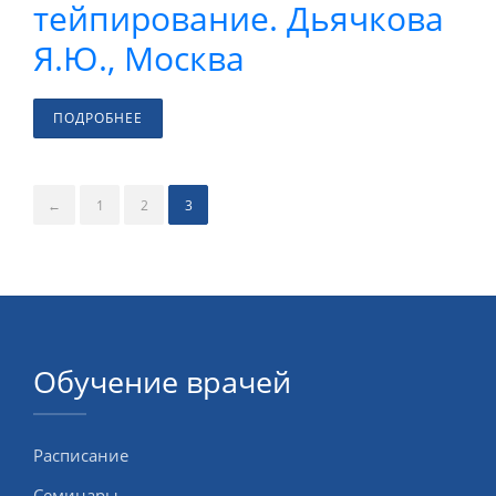
тейпирование. Дьячкова
Я.Ю., Москва
ПОДРОБНЕЕ
←
1
2
3
Обучение врачей
Расписание
Семинары