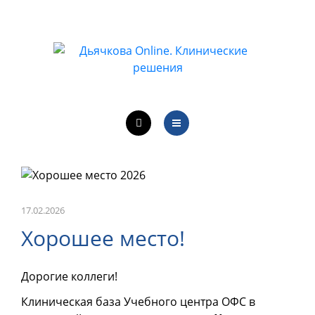
ОБУЧЕНИЕ ВРАЧЕЙ
ЛЕЧЕБНАЯ ДЕЯТЕЛЬНОСТЬ
ОНЛАЙН-КУРСЫ
КОНТАКТЫ
О ПРОЕКТЕ
НОВОСТИ
ОБУЧЕНИЕ ВРАЧЕЙ
17.02.2026
Хорошее место!
ЛЕЧЕБНАЯ ДЕЯТЕЛЬНОСТЬ
Дорогие коллеги!
ОНЛАЙН-КУРСЫ
Клиническая база Учебного центра ОФС в
КОНТАКТЫ