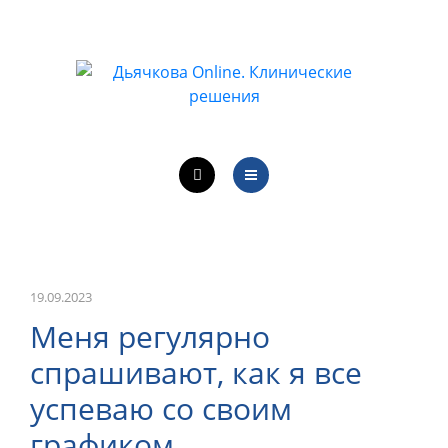
ОБУЧЕНИЕ ВРАЧЕЙ
ЛЕЧЕБНАЯ ДЕЯТЕЛЬНОСТЬ
ОНЛАЙН-КУРСЫ
КОНТАКТЫ
О ПРОЕКТЕ
НОВОСТИ
ОБУЧЕНИЕ ВРАЧЕЙ
19.09.2023
Меня регулярно
ЛЕЧЕБНАЯ ДЕЯТЕЛЬНОСТЬ
спрашивают, как я все
ОНЛАЙН-КУРСЫ
успеваю со своим
графиком
КОНТАКТЫ