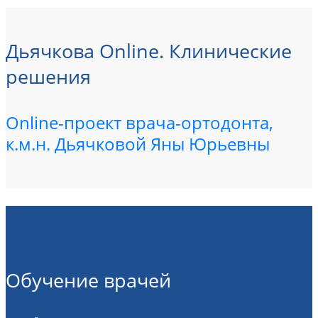
Дьячкова Online. Клинические
решения
Online-проект врача-ортодонта,
к.м.н. Дьячковой Яны Юрьевны
Обучение врачей