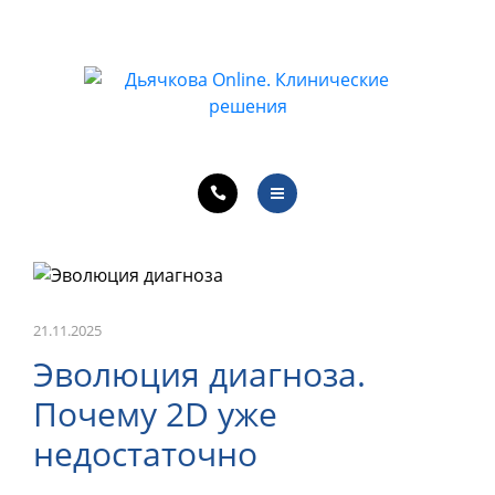
ОБУЧЕНИЕ ВРАЧЕЙ
ЛЕЧЕБНАЯ ДЕЯТЕЛЬНОСТЬ
ОНЛАЙН-КУРСЫ
КОНТАКТЫ
О ПРОЕКТЕ
НОВОСТИ
ОБУЧЕНИЕ ВРАЧЕЙ
21.11.2025
Эволюция диагноза.
ЛЕЧЕБНАЯ ДЕЯТЕЛЬНОСТЬ
Почему 2D уже
ОНЛАЙН-КУРСЫ
недостаточно
КОНТАКТЫ