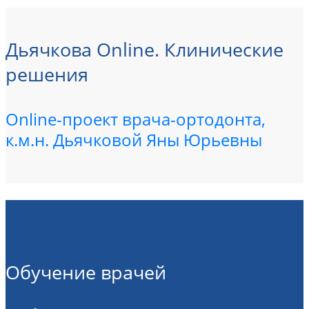
Дьячкова Online. Клинические
решения
Online-проект врача-ортодонта,
к.м.н. Дьячковой Яны Юрьевны
Обучение врачей