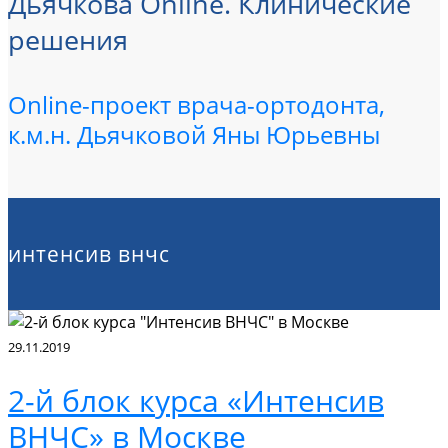
Дьячкова Online. Клинические
решения
Online-проект врача-ортодонта,
к.м.н. Дьячковой Яны Юрьевны
интенсив внчс
29.11.2019
2-й блок курса «Интенсив
ВНЧС» в Москве