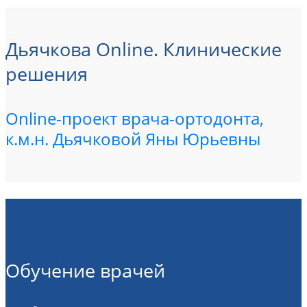
Дьячкова Online. Клинические
решения
Online-проект врача-ортодонта,
к.м.н. Дьячковой Яны Юрьевны
Обучение врачей