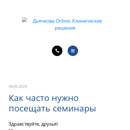
ОБУЧЕНИЕ ВРАЧЕЙ
ЛЕЧЕБНАЯ ДЕЯТЕЛЬНОСТЬ
ОНЛАЙН-КУРСЫ
КОНТАКТЫ
О ПРОЕКТЕ
НОВОСТИ
ОБУЧЕНИЕ ВРАЧЕЙ
06.03.2024
Как часто нужно
ЛЕЧЕБНАЯ ДЕЯТЕЛЬНОСТЬ
посещать семинары
ОНЛАЙН-КУРСЫ
Здравствуйте, друзья!
КОНТАКТЫ