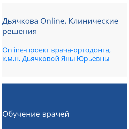
Дьячкова Online. Клинические
решения
Online-проект врача-ортодонта,
к.м.н. Дьячковой Яны Юрьевны
Обучение врачей